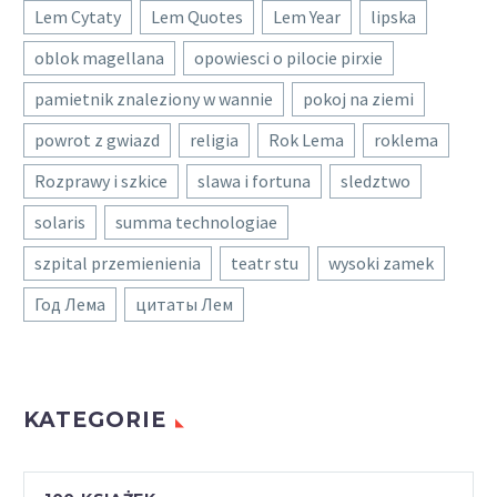
Lem Cytaty
Lem Quotes
Lem Year
lipska
oblok magellana
opowiesci o pilocie pirxie
pamietnik znaleziony w wannie
pokoj na ziemi
powrot z gwiazd
religia
Rok Lema
roklema
Rozprawy i szkice
slawa i fortuna
sledztwo
solaris
summa technologiae
szpital przemienienia
teatr stu
wysoki zamek
Год Лема
цитаты Лем
KATEGORIE