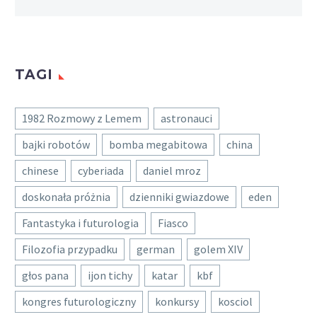
TAGI
1982 Rozmowy z Lemem
astronauci
bajki robotów
bomba megabitowa
china
chinese
cyberiada
daniel mroz
doskonała próżnia
dzienniki gwiazdowe
eden
Fantastyka i futurologia
Fiasco
Filozofia przypadku
german
golem XIV
głos pana
ijon tichy
katar
kbf
kongres futurologiczny
konkursy
kosciol