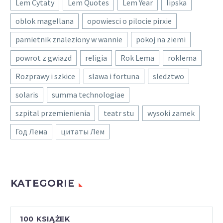
Lem Cytaty
Lem Quotes
Lem Year
lipska
oblok magellana
opowiesci o pilocie pirxie
pamietnik znaleziony w wannie
pokoj na ziemi
powrot z gwiazd
religia
Rok Lema
roklema
Rozprawy i szkice
slawa i fortuna
sledztwo
solaris
summa technologiae
szpital przemienienia
teatr stu
wysoki zamek
Год Лема
цитаты Лем
KATEGORIE
100 KSIĄŻEK