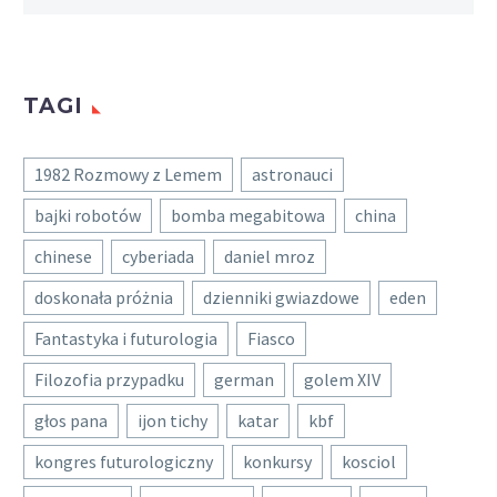
TAGI
1982 Rozmowy z Lemem
astronauci
bajki robotów
bomba megabitowa
china
chinese
cyberiada
daniel mroz
doskonała próżnia
dzienniki gwiazdowe
eden
Fantastyka i futurologia
Fiasco
Filozofia przypadku
german
golem XIV
głos pana
ijon tichy
katar
kbf
kongres futurologiczny
konkursy
kosciol