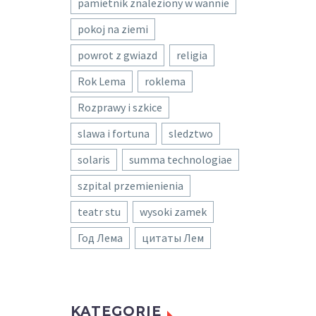
pamietnik znaleziony w wannie
pokoj na ziemi
powrot z gwiazd
religia
Rok Lema
roklema
Rozprawy i szkice
slawa i fortuna
sledztwo
solaris
summa technologiae
szpital przemienienia
teatr stu
wysoki zamek
Год Лема
цитаты Лем
KATEGORIE