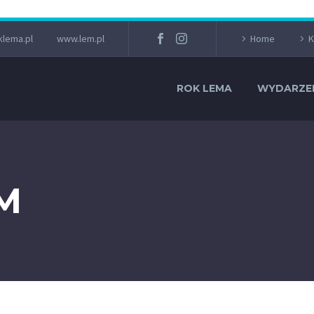
lema.pl
www.lem.pl
Home
K
ROK LEMA
WYDARZE
M