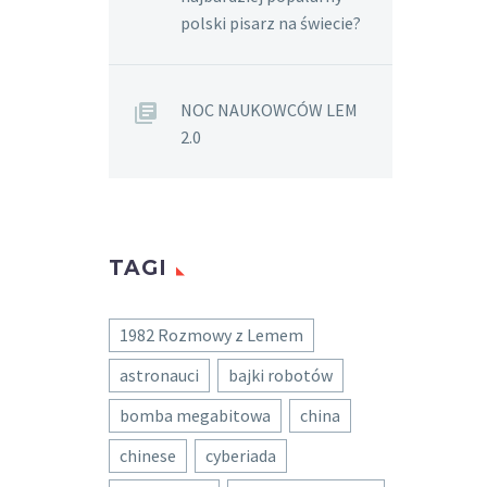
polski pisarz na świecie?
NOC NAUKOWCÓW LEM
2.0
TAGI
1982 Rozmowy z Lemem
astronauci
bajki robotów
bomba megabitowa
china
chinese
cyberiada