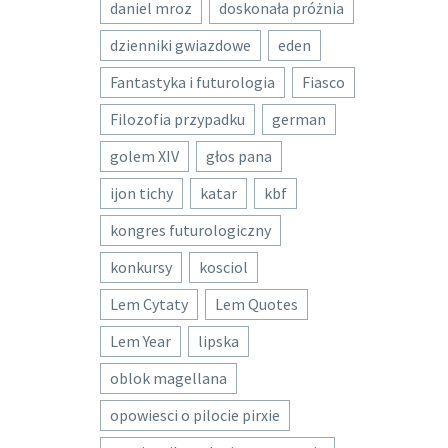
daniel mroz
doskonała próżnia
dzienniki gwiazdowe
eden
Fantastyka i futurologia
Fiasco
Filozofia przypadku
german
golem XIV
głos pana
ijon tichy
katar
kbf
kongres futurologiczny
konkursy
kosciol
Lem Cytaty
Lem Quotes
Lem Year
lipska
oblok magellana
opowiesci o pilocie pirxie