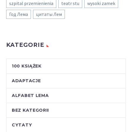
szpital przemienienia
teatr stu
wysoki zamek
Год Лема
цитаты Лем
KATEGORIE
100 KSIĄŻEK
ADAPTACJE
ALFABET LEMA
BEZ KATEGORII
CYTATY