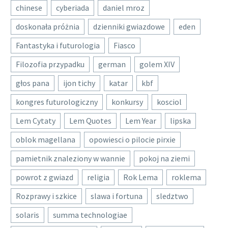
chinese
cyberiada
daniel mroz
doskonała próżnia
dzienniki gwiazdowe
eden
Fantastyka i futurologia
Fiasco
Filozofia przypadku
german
golem XIV
głos pana
ijon tichy
katar
kbf
kongres futurologiczny
konkursy
kosciol
Lem Cytaty
Lem Quotes
Lem Year
lipska
oblok magellana
opowiesci o pilocie pirxie
pamietnik znaleziony w wannie
pokoj na ziemi
powrot z gwiazd
religia
Rok Lema
roklema
Rozprawy i szkice
slawa i fortuna
sledztwo
solaris
summa technologiae