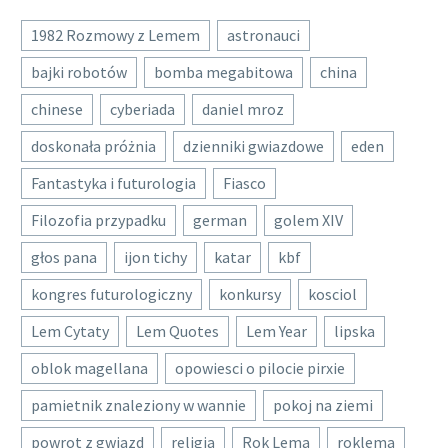
1982 Rozmowy z Lemem
astronauci
bajki robotów
bomba megabitowa
china
chinese
cyberiada
daniel mroz
doskonała próżnia
dzienniki gwiazdowe
eden
Fantastyka i futurologia
Fiasco
Filozofia przypadku
german
golem XIV
głos pana
ijon tichy
katar
kbf
kongres futurologiczny
konkursy
kosciol
Lem Cytaty
Lem Quotes
Lem Year
lipska
oblok magellana
opowiesci o pilocie pirxie
pamietnik znaleziony w wannie
pokoj na ziemi
powrot z gwiazd
religia
Rok Lema
roklema