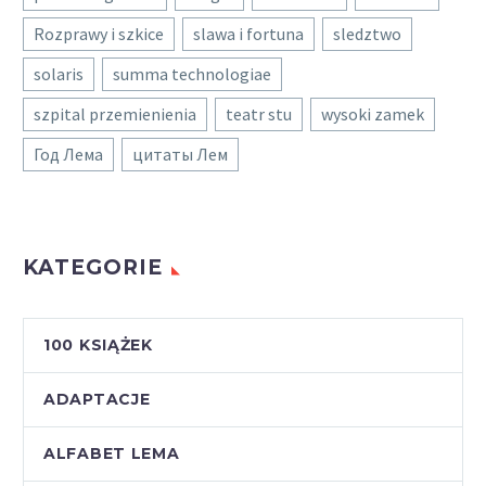
Rozprawy i szkice
slawa i fortuna
sledztwo
solaris
summa technologiae
szpital przemienienia
teatr stu
wysoki zamek
Год Лема
цитаты Лем
KATEGORIE
100 KSIĄŻEK
ADAPTACJE
ALFABET LEMA