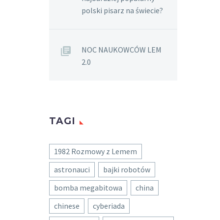
polski pisarz na świecie?
NOC NAUKOWCÓW LEM
2.0
TAGI
1982 Rozmowy z Lemem
astronauci
bajki robotów
bomba megabitowa
china
chinese
cyberiada