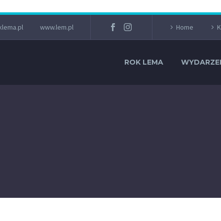
lema.pl
www.lem.pl
Home
K
ROK LEMA
WYDARZE