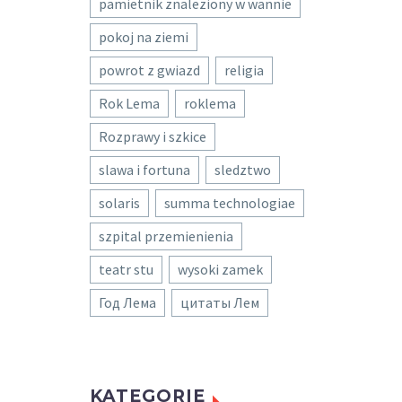
pamietnik znaleziony w wannie
pokoj na ziemi
powrot z gwiazd
religia
Rok Lema
roklema
Rozprawy i szkice
slawa i fortuna
sledztwo
solaris
summa technologiae
szpital przemienienia
teatr stu
wysoki zamek
Год Лема
цитаты Лем
KATEGORIE