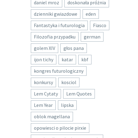
daniel mroz
doskonała próżnia
dzienniki gwiazdowe
eden
Fantastyka i futurologia
Fiasco
Filozofia przypadku
german
golem XIV
głos pana
ijon tichy
katar
kbf
kongres futurologiczny
konkursy
kosciol
Lem Cytaty
Lem Quotes
Lem Year
lipska
oblok magellana
opowiesci o pilocie pirxie