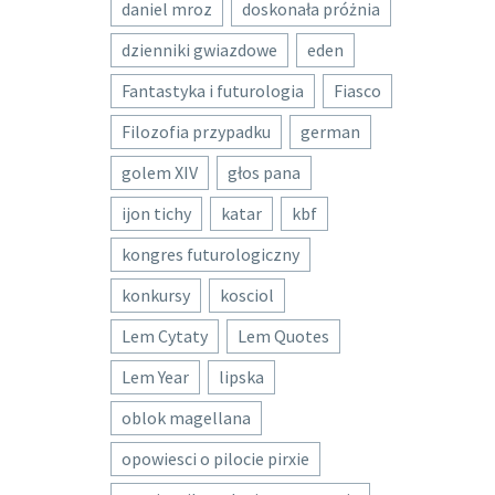
daniel mroz
doskonała próżnia
dzienniki gwiazdowe
eden
Fantastyka i futurologia
Fiasco
Filozofia przypadku
german
golem XIV
głos pana
ijon tichy
katar
kbf
kongres futurologiczny
konkursy
kosciol
Lem Cytaty
Lem Quotes
Lem Year
lipska
oblok magellana
opowiesci o pilocie pirxie