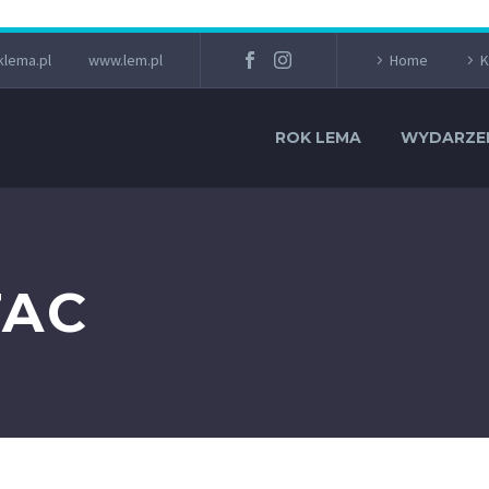
lema.pl
www.lem.pl
Home
K
ROK LEMA
WYDARZE
TAC