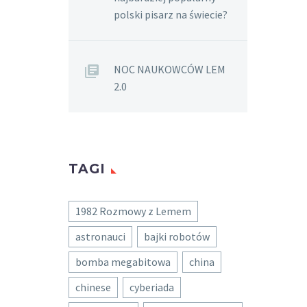
polski pisarz na świecie?
NOC NAUKOWCÓW LEM
2.0
TAGI
1982 Rozmowy z Lemem
astronauci
bajki robotów
bomba megabitowa
china
chinese
cyberiada