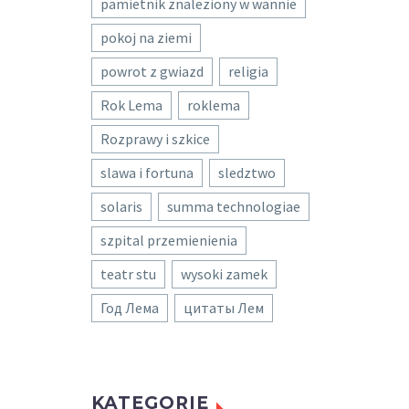
pamietnik znaleziony w wannie
pokoj na ziemi
powrot z gwiazd
religia
Rok Lema
roklema
Rozprawy i szkice
slawa i fortuna
sledztwo
solaris
summa technologiae
szpital przemienienia
teatr stu
wysoki zamek
Год Лема
цитаты Лем
KATEGORIE