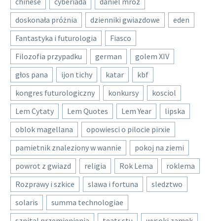
chinese
cyberiada
daniel mroz
doskonała próżnia
dzienniki gwiazdowe
eden
Fantastyka i futurologia
Fiasco
Filozofia przypadku
german
golem XIV
głos pana
ijon tichy
katar
kbf
kongres futurologiczny
konkursy
kosciol
Lem Cytaty
Lem Quotes
Lem Year
lipska
oblok magellana
opowiesci o pilocie pirxie
pamietnik znaleziony w wannie
pokoj na ziemi
powrot z gwiazd
religia
Rok Lema
roklema
Rozprawy i szkice
slawa i fortuna
sledztwo
solaris
summa technologiae
szpital przemienienia
teatr stu
wysoki zamek