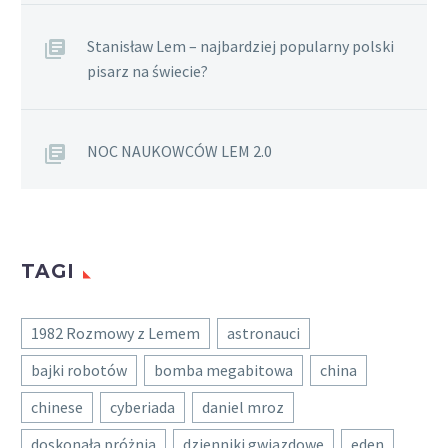
Stanisław Lem – najbardziej popularny polski
pisarz na świecie?
NOC NAUKOWCÓW LEM 2.0
TAGI
1982 Rozmowy z Lemem
astronauci
bajki robotów
bomba megabitowa
china
chinese
cyberiada
daniel mroz
doskonała próżnia
dzienniki gwiazdowe
eden