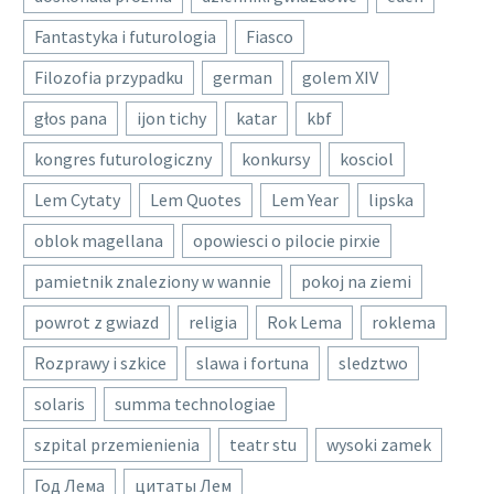
Fantastyka i futurologia
Fiasco
Filozofia przypadku
german
golem XIV
głos pana
ijon tichy
katar
kbf
kongres futurologiczny
konkursy
kosciol
Lem Cytaty
Lem Quotes
Lem Year
lipska
oblok magellana
opowiesci o pilocie pirxie
pamietnik znaleziony w wannie
pokoj na ziemi
powrot z gwiazd
religia
Rok Lema
roklema
Rozprawy i szkice
slawa i fortuna
sledztwo
solaris
summa technologiae
szpital przemienienia
teatr stu
wysoki zamek
Год Лема
цитаты Лем