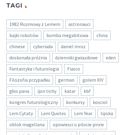
TAGI
1982 Rozmowy z Lemem
astronauci
bajki robotów
bomba megabitowa
china
chinese
cyberiada
daniel mroz
doskonała próżnia
dzienniki gwiazdowe
eden
Fantastyka i futurologia
Fiasco
Filozofia przypadku
german
golem XIV
głos pana
ijon tichy
katar
kbf
kongres futurologiczny
konkursy
kosciol
Lem Cytaty
Lem Quotes
Lem Year
lipska
oblok magellana
opowiesci o pilocie pirxie