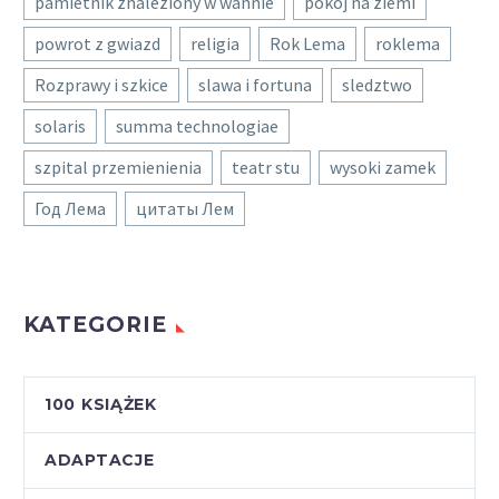
pamietnik znaleziony w wannie
pokoj na ziemi
powrot z gwiazd
religia
Rok Lema
roklema
Rozprawy i szkice
slawa i fortuna
sledztwo
solaris
summa technologiae
szpital przemienienia
teatr stu
wysoki zamek
Год Лема
цитаты Лем
KATEGORIE
100 KSIĄŻEK
ADAPTACJE