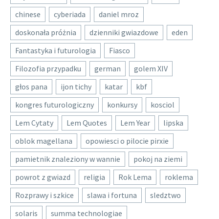
chinese
cyberiada
daniel mroz
doskonała próżnia
dzienniki gwiazdowe
eden
Fantastyka i futurologia
Fiasco
Filozofia przypadku
german
golem XIV
głos pana
ijon tichy
katar
kbf
kongres futurologiczny
konkursy
kosciol
Lem Cytaty
Lem Quotes
Lem Year
lipska
oblok magellana
opowiesci o pilocie pirxie
pamietnik znaleziony w wannie
pokoj na ziemi
powrot z gwiazd
religia
Rok Lema
roklema
Rozprawy i szkice
slawa i fortuna
sledztwo
solaris
summa technologiae