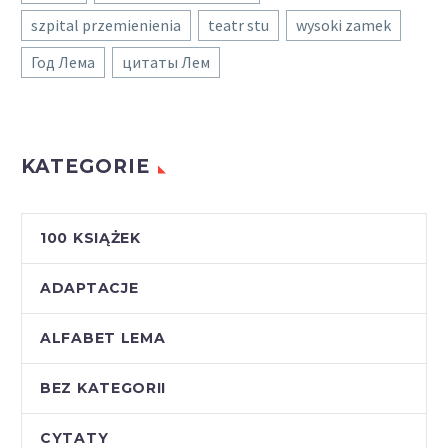
szpital przemienienia
teatr stu
wysoki zamek
Год Лема
цитаты Лем
KATEGORIE
100 KSIĄŻEK
ADAPTACJE
ALFABET LEMA
BEZ KATEGORII
CYTATY