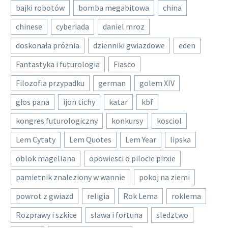
bajki robotów
bomba megabitowa
china
chinese
cyberiada
daniel mroz
doskonała próżnia
dzienniki gwiazdowe
eden
Fantastyka i futurologia
Fiasco
Filozofia przypadku
german
golem XIV
głos pana
ijon tichy
katar
kbf
kongres futurologiczny
konkursy
kosciol
Lem Cytaty
Lem Quotes
Lem Year
lipska
oblok magellana
opowiesci o pilocie pirxie
pamietnik znaleziony w wannie
pokoj na ziemi
powrot z gwiazd
religia
Rok Lema
roklema
Rozprawy i szkice
slawa i fortuna
sledztwo