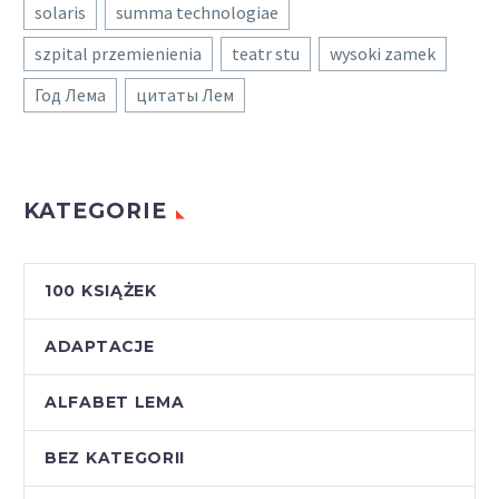
solaris
summa technologiae
szpital przemienienia
teatr stu
wysoki zamek
Год Лема
цитаты Лем
KATEGORIE
100 KSIĄŻEK
ADAPTACJE
ALFABET LEMA
BEZ KATEGORII