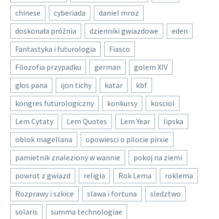
chinese
cyberiada
daniel mroz
doskonała próżnia
dzienniki gwiazdowe
eden
Fantastyka i futurologia
Fiasco
Filozofia przypadku
german
golem XIV
głos pana
ijon tichy
katar
kbf
kongres futurologiczny
konkursy
kosciol
Lem Cytaty
Lem Quotes
Lem Year
lipska
oblok magellana
opowiesci o pilocie pirxie
pamietnik znaleziony w wannie
pokoj na ziemi
powrot z gwiazd
religia
Rok Lema
roklema
Rozprawy i szkice
slawa i fortuna
sledztwo
solaris
summa technologiae