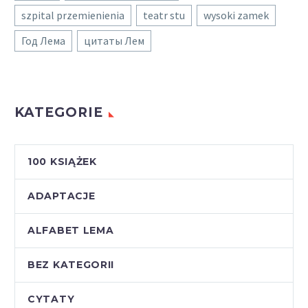
szpital przemienienia
teatr stu
wysoki zamek
Год Лема
цитаты Лем
KATEGORIE
100 KSIĄŻEK
ADAPTACJE
ALFABET LEMA
BEZ KATEGORII
CYTATY