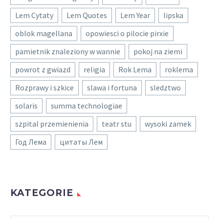
Lem Cytaty
Lem Quotes
Lem Year
lipska
oblok magellana
opowiesci o pilocie pirxie
pamietnik znaleziony w wannie
pokoj na ziemi
powrot z gwiazd
religia
Rok Lema
roklema
Rozprawy i szkice
slawa i fortuna
sledztwo
solaris
summa technologiae
szpital przemienienia
teatr stu
wysoki zamek
Год Лема
цитаты Лем
KATEGORIE