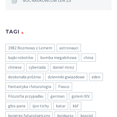
NOC NAUKOWCÓW LEM 2.0
TAGI
1982 Rozmowy z Lemem
astronauci
bajki robotów
bomba megabitowa
china
chinese
cyberiada
daniel mroz
doskonała próżnia
dzienniki gwiazdowe
eden
Fantastyka i futurologia
Fiasco
Filozofia przypadku
german
golem XIV
głos pana
ijon tichy
katar
kbf
kongres futurologiczny
konkursy
kosciol