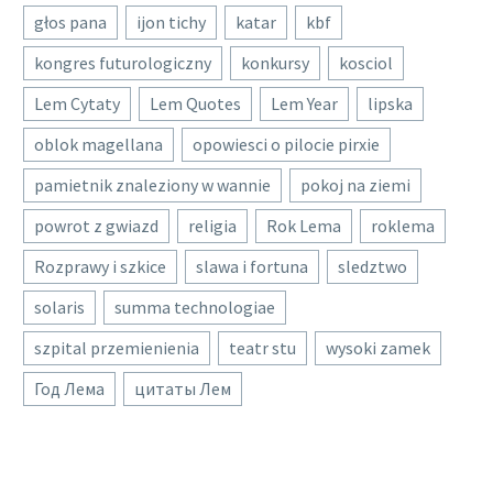
głos pana
ijon tichy
katar
kbf
kongres futurologiczny
konkursy
kosciol
Lem Cytaty
Lem Quotes
Lem Year
lipska
oblok magellana
opowiesci o pilocie pirxie
pamietnik znaleziony w wannie
pokoj na ziemi
powrot z gwiazd
religia
Rok Lema
roklema
Rozprawy i szkice
slawa i fortuna
sledztwo
solaris
summa technologiae
szpital przemienienia
teatr stu
wysoki zamek
Год Лема
цитаты Лем