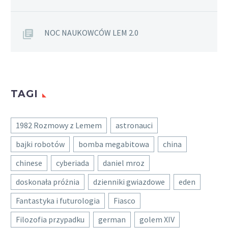
NOC NAUKOWCÓW LEM 2.0
TAGI
1982 Rozmowy z Lemem
astronauci
bajki robotów
bomba megabitowa
china
chinese
cyberiada
daniel mroz
doskonała próżnia
dzienniki gwiazdowe
eden
Fantastyka i futurologia
Fiasco
Filozofia przypadku
german
golem XIV