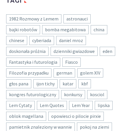
TAGI
1982 Rozmowy z Lemem
astronauci
bajki robotów
bomba megabitowa
china
chinese
cyberiada
daniel mroz
doskonała próżnia
dzienniki gwiazdowe
eden
Fantastyka i futurologia
Fiasco
Filozofia przypadku
german
golem XIV
głos pana
ijon tichy
katar
kbf
kongres futurologiczny
konkursy
kosciol
Lem Cytaty
Lem Quotes
Lem Year
lipska
oblok magellana
opowiesci o pilocie pirxie
pamietnik znaleziony w wannie
pokoj na ziemi