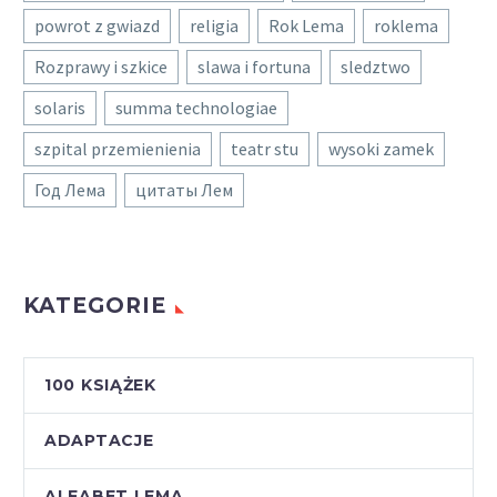
powrot z gwiazd
religia
Rok Lema
roklema
Rozprawy i szkice
slawa i fortuna
sledztwo
solaris
summa technologiae
szpital przemienienia
teatr stu
wysoki zamek
Год Лема
цитаты Лем
KATEGORIE
100 KSIĄŻEK
ADAPTACJE
ALFABET LEMA